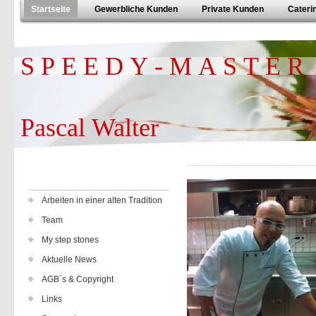
Startseite
Gewerbliche Kunden
Private Kunden
Cateri
S P E E D Y - M A S T E R
Pascal Walter
Arbeiten in einer alten Tradition
Team
My step stones
Aktuelle News
AGB´s & Copyright
Links